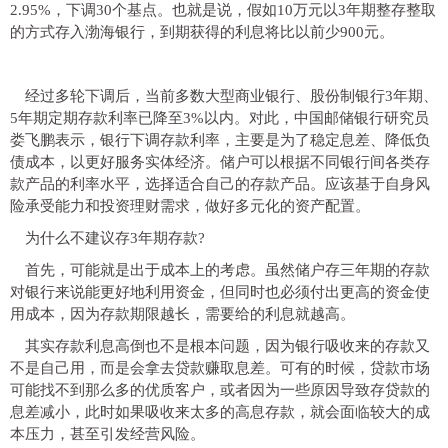
2.95%，下调30个基点。也就是说，假如10万元以3年期整存整取
的方式存入渤海银行，到期获得的利息将比以前少900元。
经过多轮下调后，当前多数大型商业银行、股份制银行3年期、
5年期定期存款利率已降至3%以内。对此，中国邮储银行研究员
娄飞鹏表示，银行下调存款利率，主要是为了稳定息差、降低负
债成本，以更好服务实体经济。储户可以根据不同银行间各类存
款产品的利率水平，选择适合自己的存款产品。应该基于自身风
险承受能力和投资理财需求，做好多元化的资产配置。
为什么不建议存3年期存款?
首先，可能就是出于成本上的考虑。虽然储户存三年期的存款
对银行来说能更好地利用资金，但同时也必须付出更高的资金使
用成本，因为存款期限越长，需要给的利息就越高。
其实存款利息高倒也不是根本问题，因为银行吸收来的存款又
不是自己用，而是会拿去贷款赚取息差。可有的时候，贷款市场
可能找不到那么多的优质客户，或者因为一些原因导致存贷款的
息差减小，此时如果吸收来太多的高息存款，就会面临较大的成
本压力，甚至引发经营风险。